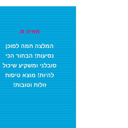
.מאיה ס
המלצה חמה לסוכן
נסיעות! הבחור הכי
סובלני ומשקיע שיכול
להיות! מוצא טיסות
זולות וטובות!